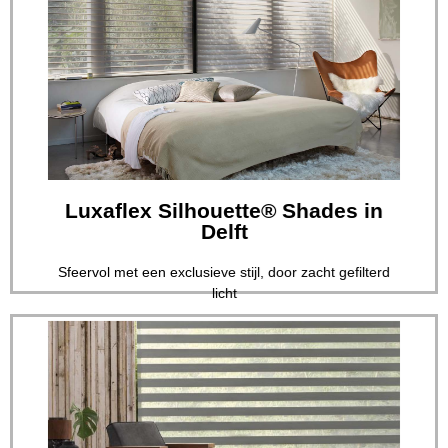
Lees verder
op het gebied van raamdecoratie...
Eradus Zonwering heeft de meest veelzijdige collectie
in Delft
Luxaflex PowerView® Motorisation
Luxaflex Silhouette® Shades in
Delft
Sfeervol met een exclusieve stijl, door zacht gefilterd
licht
Lees verder