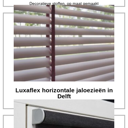
Decoratieve stoffen, op maat gemaakt
Lees verder
op het gebied van raamdecoratie...
Eradus Zonwering heeft de meest veelzijdige collectie
Delft
Luxaflex horizontale jaloezieën in
Luxaflex horizontale jaloezieën in
Delft
Sfeervol met een exclusieve stijl, door zacht gefilterd
licht