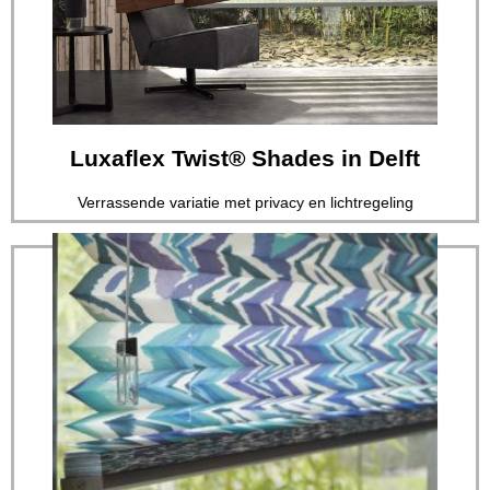
op het gebied van raamdecoratie...
Eradus Zonwering heeft de meest veelzijdige collectie
Luxaflex Twist® Shades in Delft
Luxaflex Twist® Shades in Delft
Verrassende variatie met privacy en lichtregeling
Lees verder
op het gebied van raamdecoratie...
Eradus Zonwering heeft de meest veelzijdige collectie
Luxaflex Plissé® Shades in Delft