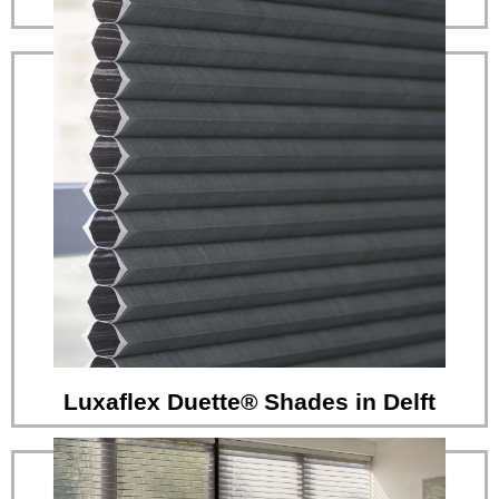
Smart shades that simplify your life
Lees verder
op het gebied van raamdecoratie...
Eradus Zonwering heeft de meest veelzijdige collectie
Luxaflex Duette® Shades in Delft
Luxaflex Duette® Shades in Delft
Perfecte regeling van warmte en licht, het hele jaar
door